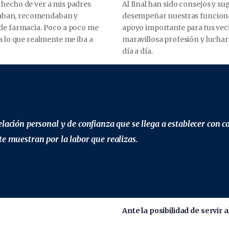
 hecho de ver a mis padres
Al final han sido consejos y s
ensaban, recomendaban y
desempeñar nuestras funciones
 de farmacia. Poco a poco me
apoyo importante para tus vec
a lo que realmente me iba a
maravillosa profesión y luchar 
día a día.
elación personal y de confianza que se llega a establecer con 
te muestran por la labor que realizas.
Ante la posibilidad de servir 