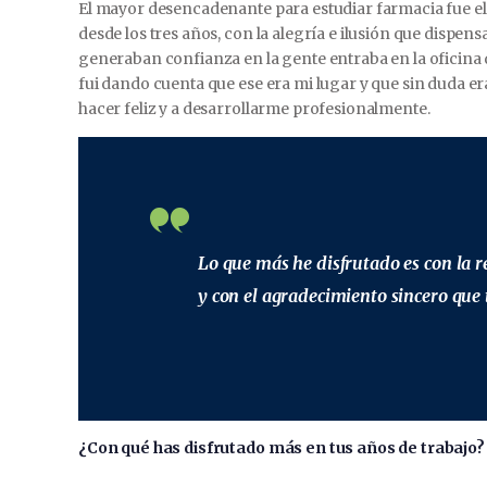
El mayor desencadenante para estudiar farmacia fue el
desde los tres años, con la alegría e ilusión que disp
generaban confianza en la gente entraba en la oficina
fui dando cuenta que ese era mi lugar y que sin duda er
hacer feliz y a desarrollarme profesionalmente.
Lo que más he disfrutado es con la r
y con el agradecimiento sincero que 
¿Con qué has disfrutado más en tus años de trabajo?