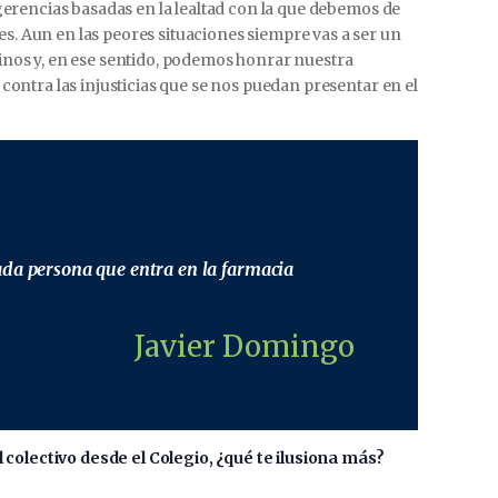
ugerencias basadas en la lealtad con la que debemos de
. Aun en las peores situaciones siempre vas a ser un
inos y, en ese sentido, podemos honrar nuestra
contra las injusticias que se nos puedan presentar en el
cada persona que entra en la farmacia
Javier Domingo
al colectivo desde el Colegio, ¿qué te ilusiona más?