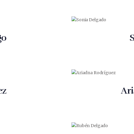
go
ez
Ar